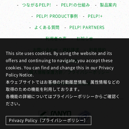
つながるPELP!
PELP!の仕組み
製品案内
PELP! PRODUCT事例
PELP!+
よくある質問
PELP! PARTNERS
利用者の声
お知らせ
お問い合わせ・資料請求
利用規約
This site uses cookies. By using the website and its
offers and continuing to navigate, you accept these
企業情報
cookies. You can find and change this in our Privacy
個人情報保護方針／プライバシーポリシー
Policy Notice.
本ウェブサイトではお客様の行動履歴情報、属性情報などの
利用者情報の外部送信
取得のための機能を利用しております。
各機能の詳細についてはプライバシーポリシーからご確認く
ださい。
Privacy Policy（プライバシーポリシー）