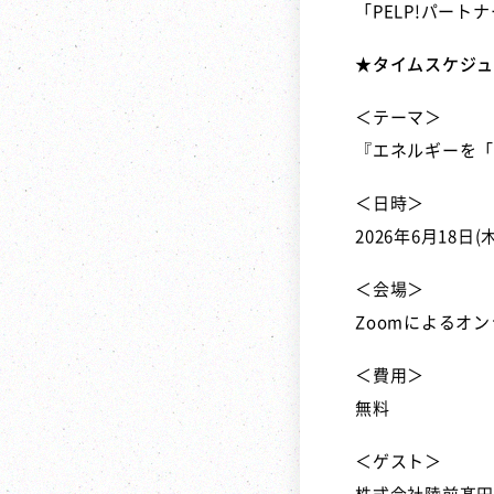
「PELP!パート
★タイムスケジュ
＜テーマ＞
『エネルギーを「
＜日時＞
2026年6月18日(
＜会場＞
Zoomによるオ
＜費用＞
無料
＜ゲスト＞