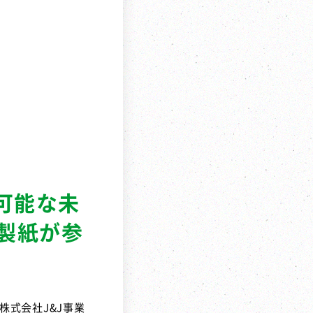
可能な未
製紙が参
株式会社
J&J
事業