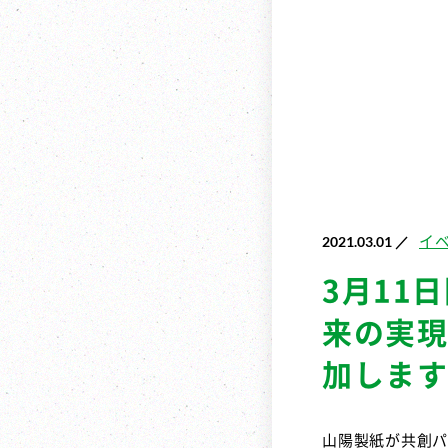
2021.03.01 ／
イ
3月11
来の実現
加します
山陽製紙が共創パ