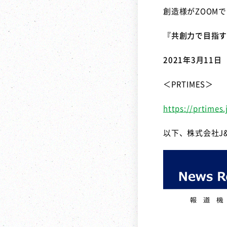
創造様が
ZOOM
で
『共創力で目指す
2021
年
3
月
11
日
＜
PRTIMES
＞
https://prtimes
以下、株式会社
J