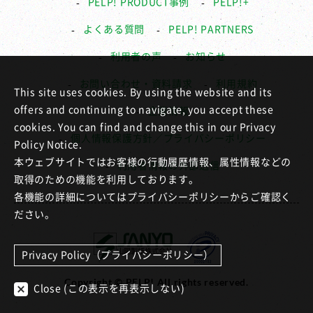
PELP! PRODUCT事例
PELP!+
よくある質問
PELP! PARTNERS
利用者の声
お知らせ
お問い合わせ・資料請求
利用規約
This site uses cookies. By using the website and its
offers and continuing to navigate, you accept these
企業情報
cookies. You can find and change this in our Privacy
個人情報保護方針／プライバシーポリシー
Policy Notice.
本ウェブサイトではお客様の行動履歴情報、属性情報などの
利用者情報の外部送信
取得のための機能を利用しております。
各機能の詳細についてはプライバシーポリシーからご確認く
ださい。
Privacy Policy（プライバシーポリシー）
Copyright © PELP! All rights reserved.
Close (この表示を再表示しない)