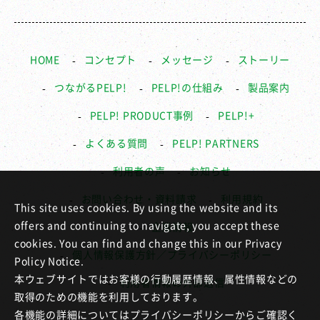
HOME
コンセプト
メッセージ
ストーリー
つながるPELP!
PELP!の仕組み
製品案内
PELP! PRODUCT事例
PELP!+
よくある質問
PELP! PARTNERS
利用者の声
お知らせ
お問い合わせ・資料請求
利用規約
This site uses cookies. By using the website and its
offers and continuing to navigate, you accept these
企業情報
cookies. You can find and change this in our Privacy
個人情報保護方針／プライバシーポリシー
Policy Notice.
本ウェブサイトではお客様の行動履歴情報、属性情報などの
利用者情報の外部送信
取得のための機能を利用しております。
各機能の詳細についてはプライバシーポリシーからご確認く