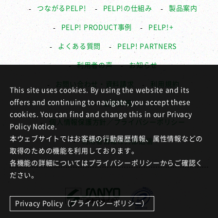
つながるPELP!
PELP!の仕組み
製品案内
PELP! PRODUCT事例
PELP!+
よくある質問
PELP! PARTNERS
利用者の声
お知らせ
お問い合わせ・資料請求
利用規約
This site uses cookies. By using the website and its
offers and continuing to navigate, you accept these
企業情報
cookies. You can find and change this in our Privacy
個人情報保護方針／プライバシーポリシー
Policy Notice.
本ウェブサイトではお客様の行動履歴情報、属性情報などの
利用者情報の外部送信
取得のための機能を利用しております。
各機能の詳細についてはプライバシーポリシーからご確認く
ださい。
Privacy Policy（プライバシーポリシー）