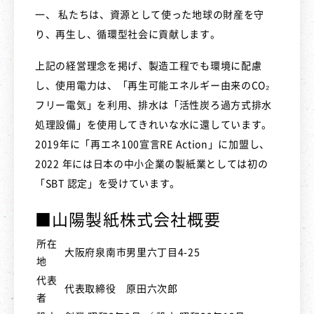
一、 私たちは、資源として使った地球の財産を守
り、再生し、循環型社会に貢献します。
上記の経営理念を掲げ、製造工程でも環境に配慮
し、使用電力は、「再生可能エネルギー由来のCO₂
フリー電気」を利用、排水は「活性炭ろ過方式排水
処理設備」を使用してきれいな水に還しています。
2019年に「再エネ100宣言RE Action」に加盟し、
2022 年には日本の中小企業の製紙業としては初の
「SBT 認定」を受けています。
■山陽製紙株式会社概要
所在
大阪府泉南市男里六丁目4-25
地
代表
代表取締役 原田六次郎
者