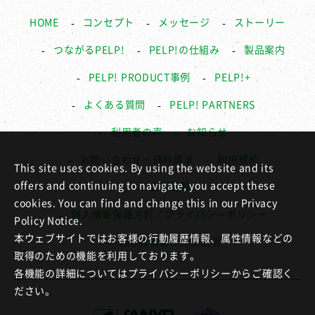
HOME
コンセプト
メッセージ
ストーリー
つながるPELP!
PELP!の仕組み
製品案内
PELP! PRODUCT事例
PELP!+
よくある質問
PELP! PARTNERS
利用者の声
お知らせ
お問い合わせ・資料請求
利用規約
This site uses cookies. By using the website and its
offers and continuing to navigate, you accept these
企業情報
cookies. You can find and change this in our Privacy
個人情報保護方針／プライバシーポリシー
Policy Notice.
本ウェブサイトではお客様の行動履歴情報、属性情報などの
利用者情報の外部送信
取得のための機能を利用しております。
各機能の詳細についてはプライバシーポリシーからご確認く
ださい。