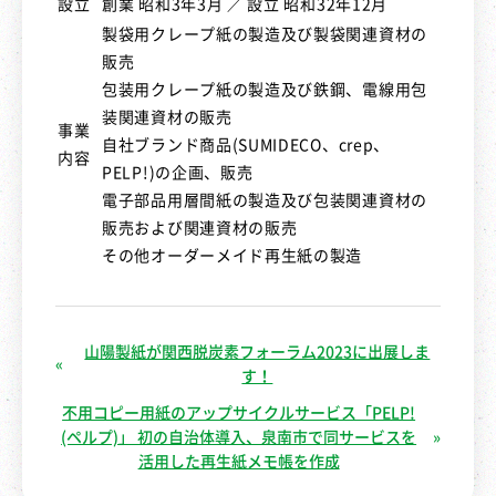
設立
創業 昭和3年3月 ／ 設立 昭和32年12月
製袋用クレープ紙の製造及び製袋関連資材の
販売
包装用クレープ紙の製造及び鉄鋼、電線用包
装関連資材の販売
事業
自社ブランド商品(SUMIDECO、crep、
内容
PELP!)の企画、販売
電子部品用層間紙の製造及び包装関連資材の
販売および関連資材の販売
その他オーダーメイド再生紙の製造
山陽製紙が関西脱炭素フォーラム2023に出展しま
す！
不用コピー用紙のアップサイクルサービス「PELP!
(ペルプ)」 初の自治体導入、泉南市で同サービスを
活用した再生紙メモ帳を作成